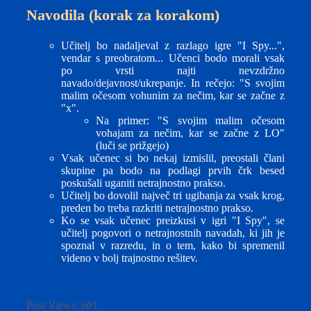
Navodila (korak za korakom)
Učitelj bo nadaljeval z razlago igre "I Spy...",
vendar s preobratom... Učenci bodo morali vsak
po vrsti najti nevzdržno
navado/dejavnost/ukrepanje. In rečejo: "S svojim
malim očesom vohunim za nečim, kar se začne z
"x".
Na primer: "S svojim malim očesom
vohajam za nečim, kar se začne z LO"
(luči se prižgejo)
Vsak učenec si bo nekaj izmislil, preostali člani
skupine pa bodo na podlagi prvih črk besed
poskušali uganiti netrajnostno prakso.
Učitelj bo dovolil največ tri ugibanja za vsak krog,
preden bo treba razkriti netrajnostno prakso.
Ko se vsak učenec preizkusi v igri "I Spy", se
učitelj pogovori o netrajnostnih navadah, ki jih je
spoznal v razredu, in o tem, kako bi spremenil
videno v bolj trajnostno rešitev.
Post Views:
601