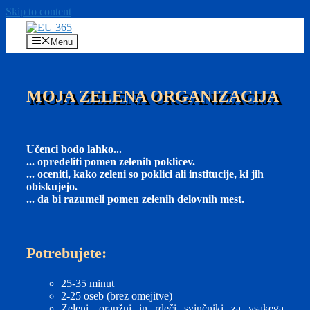
Skip to content
Menu
MOJA ZELENA ORGANIZACIJA
Učenci bodo lahko...
... opredeliti pomen zelenih poklicev.
... oceniti, kako zeleni so poklici ali institucije, ki jih
obiskujejo.
... da bi razumeli pomen zelenih delovnih mest.
Potrebujete:
25-35 minut
2-25 oseb (brez omejitve)
Zeleni, oranžni in rdeči svinčniki za vsakega