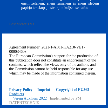
enem zelenem, enem rumenem in enem rdečem
papirju ter skupaj ustvarijo okoljski semafor.
Post Views:
693
Agreement Number: 2021-1-AT01-KA210-VET-
000034603
The European Commission's support for the production of
this publication does not constitute an endorsement of the
contents, which reflect the views only of the authors, and
the Commission cannot be held responsible for any use
which may be made of the information contained therein.
Privacy Policy
|
Imprint
|
Copyright of EU365
Products
©
Verein Auxilium 2022
-
Implemented by PM
DATENTECHNIK