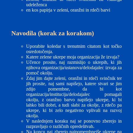
udeleženca
en kos papirja v zeleni, oranžni in rdeči barvi
Navodila (korak za korakom)
Uporabite koledar s trenutnim citatom kot točko
osredotočenja.
Katere zelene ukrepe moja organizacija že izvaja?
Učence prosite, naj razmislijo o ukrepih, ki jih
njihova organizacija/ustanova/delodajalec izvaja za
pomoč okolju.
Zdaj jim dajte zeleni, oranžni in rdeči svinčnik ter
jih prosite, naj sami napišejo, katere stvari se jim
zdijo pomembne, da bi kot
organizacija/institucija/delodajalec pomagali
okolju, z oranžno barvo napišejo ukrepe, ki bi
lahko bili dobri, a tudi slabi za okolje, z rdečo pa
ukrepe, ki bi zelo negativno vplivali na razvoj
okolja.
V naslednjem koraku naj se ponovno zberejo in
razpravljajo o različnih opredelitvah.
Na koncu naj zberejo najpomembnejše ukrepe na