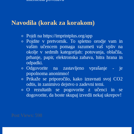
Navodila (korak za korakom)
Pojdi na https://imprintplus.org/app
Pojdite v pretvornik. To spletno orodje vam in
vašim učencem pomaga razumeti vaš vpliv na
okolje v sedmih kategorijah: potovanja, oblačila,
prhanje, papir, elektronska zabava, hitra hrana in
odpadki.
Odgovorite na zastavljeno vprašanje - je
popolnoma anonimno!
Prikaže se priporočilo, kako izravnati svoj CO2
odtis, in zanimivo dejstvo o zadevni temi.
O rezultatih se pogovorite z učenci in se
dogovorite, da boste skupaj izvedli nekaj ukrepov!
Post Views:
598