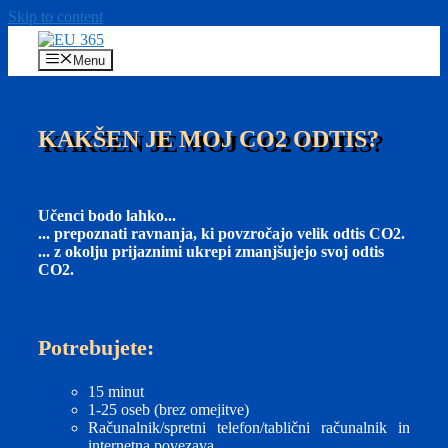
Skip to content
Menu
KAKŠEN JE MOJ CO2 ODTIS?
Učenci bodo lahko...
... prepoznati ravnanja, ki povzročajo velik odtis CO2.
... z okolju prijaznimi ukrepi zmanjšujejo svoj odtis
CO2.
Potrebujete:
15 minut
1-25 oseb (brez omejitve)
Računalnik/spretni telefon/tablični računalnik in
internetna povezava