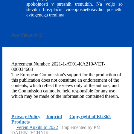
spokojnosti v stresnih trenutkih. Na voljo so
številni brezplačni videoposnetki/avdio posnetki
avtogenega treninga.
Post Views:
646
Agreement Number: 2021-1-AT01-KA210-VET-
000034603
The European Commission's support for the production of
this publication does not constitute an endorsement of the
contents, which reflect the views only of the authors, and
the Commission cannot be held responsible for any use
which may be made of the information contained therein.
Privacy Policy
|
Imprint
|
Copyright of EU365
Products
©
Verein Auxilium 2022
-
Implemented by PM
DATENTECHNIK