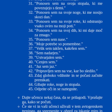
"Ponosen sem na svoja stopala, ki me
povezujejo s tlemi."
"Ponosen sem na svoje noge, ki me nosijo
skozi dan."
"Ponosen sem na svoje roke, ki odstranijo
vsako oviro na moji poti."
"Ponosen sem na svoj dih, ki mi daje moč
za zmago."
"Ponosen sem nase."
"Moje potrebe so pomembne."
"Velik sem takšen, kakršen sem."
"Sem nadarjen."
"Ustvarjalen sem."
"Cenjen sem."
"Jaz sem jaz."
"Pripravljen sem na vse, kar bo sledilo."
Zdaj globoko vdihnite in se počasi začnite
premikati.
Gibajte roke, noge in stopala.
Odprite oči in se raztegnite.
Dajte učencu nekaj časa, da se prilagodi. Vprašajte
ga, kako se počuti.
Če ste vi in vaši učenci uživali v tem avtogenskem
treningu, ga spremenite v obred za iskanje miru in