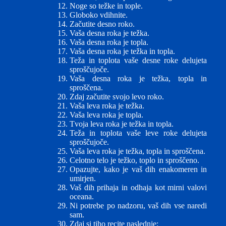
Noge so težke in tople.
Globoko vdihnite.
Začutite desno roko.
Vaša desna roka je težka.
Vaša desna roka je topla.
Vaša desna roka je težka in topla.
Teža in toplota vaše desne roke delujeta
sproščujoče.
Vaša desna roka je težka, topla in
sproščena.
Zdaj začutite svojo levo roko.
Vaša leva roka je težka.
Vaša leva roka je topla.
Tvoja leva roka je težka in topla.
Teža in toplota vaše leve roke delujeta
sproščujoče.
Vaša leva roka je težka, topla in sproščena.
Celotno telo je težko, toplo in sproščeno.
Opazujte, kako je vaš dih enakomeren in
umirjen.
Vaš dih prihaja in odhaja kot mirni valovi
oceana.
Ni potrebe po nadzoru, vaš dih vse naredi
sam.
Zdaj si tiho recite naslednje: