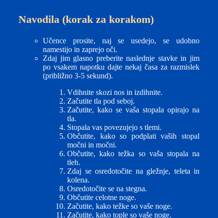
Navodila (korak za korakom)
Učence prosite, naj se usedejo, se udobno
namestijo in zaprejo oči.
Zdaj jim glasno preberite naslednje stavke in jim
po vsakem napotku dajte nekaj časa za razmislek
(približno 3-5 sekund).
Vdihnite skozi nos in izdihnite.
Začutite tla pod seboj.
Začutite, kako se vaša stopala opirajo na
tla.
Stopala vas povezujejo s tlemi.
Občutite, kako so podplati vaših stopal
močni in močni.
Občutite, kako težka so vaša stopala na
tleh.
Zdaj se osredotočite na gležnje, teleta in
kolena.
Osredotočite se na stegna.
Občutite celotne noge.
Začutite, kako težke so vaše noge.
Začutite, kako tople so vaše noge.